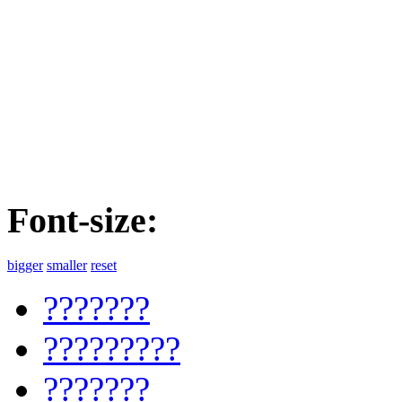
Font-size:
bigger
smaller
reset
???????
?????????
???????