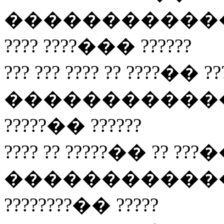
�������������
???? ????��� ??????
??? ??? ???? ?? ????�� ??
����������������
?????�� ??????
???? ?? ?????�� ?? ???�
��������������
????????�� ?????