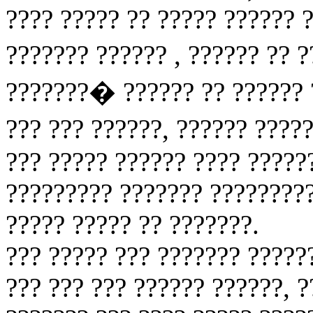
???? ????? ?? ????? ?????? ?
??????? ?????? , ?????? ?? 
???????� ?????? ?? ?????? ?
??? ??? ??????, ?????? ????
??? ????? ?????? ???? ?????
????????? ??????? ?????????
????? ????? ?? ???????.
??? ????? ??? ??????? ?????
??? ??? ??? ?????? ??????, 