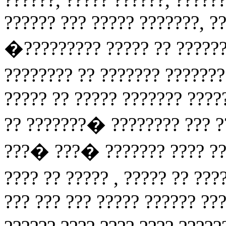
?????? ??? ????? ???????, ?
�????????? ????? ?? ?????
???????? ?? ??????? ??????
????? ?? ????? ??????? ????
?? ???????� ???????? ??? ?
???� ???� ??????? ???? ???
???? ?? ????? , ????? ?? ??
??? ??? ??? ????? ?????? ???