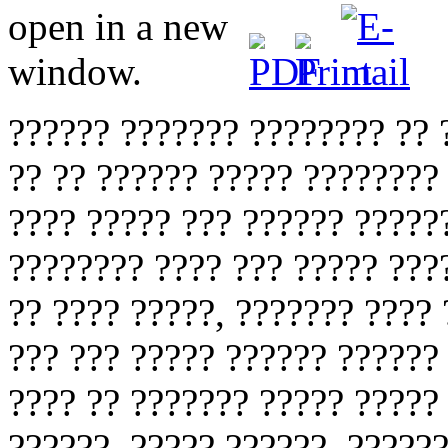
?????? ??????? ???????? ?? 
?? ?? ?????? ????? ????????
???? ????? ??? ?????? ?????
???????? ???? ??? ????? ???
?? ???? ?????, ??????? ???? 
??? ??? ????? ?????? ??????
???? ?? ??????? ????? ?????
??????, ????? ??????, ?????