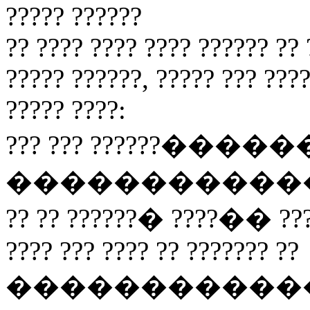
????? ??????
?? ???? ???? ???? ?????? ?? 
????? ??????, ????? ??? ???
????? ????:
??? ??? ??????������ 
�����������
?? ?? ??????� ????�� ??
???? ??? ???? ?? ??????? ??
���������������