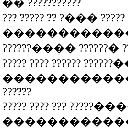
�� ???????????
??? ????? ?? ?��� ????? 
������������
??????���� ??????� ??
????? ???? ?????? ??????
�������������� ?
??????
????? ???? ??? ?????���
���������������