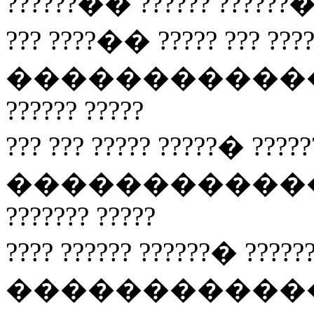
??????�� ?????? ??????
??? ????�� ????? ??? ???
���������������
?????? ?????
??? ??? ????? ?????� ?????
���������������
??????? ?????
???? ?????? ??????� ?????
���������������