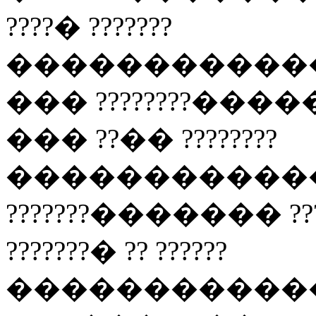
????� ???????
���������������
��� ????????�����
��� ??�� ????????
���������������
???????������� ???
???????� ?? ??????
���������������