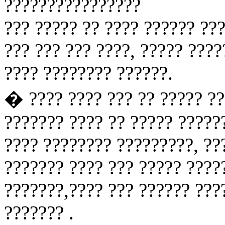
????????????????
??? ????? ?? ???? ?????? ??
??? ??? ??? ????, ????? ????
???? ???????? ??????.
� ???? ???? ??? ?? ????? ??
??????? ???? ?? ????? ?????
???? ???????? ?????????, ??
??????? ???? ??? ????? ????
???????,???? ??? ?????? ???
??????? .