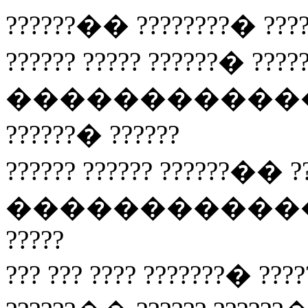
??????�� ????????� ???
?????? ????? ??????� ????
���������������
??????� ??????
?????? ?????? ??????�� ?
�������������� ???
?????
??? ??? ???? ??????