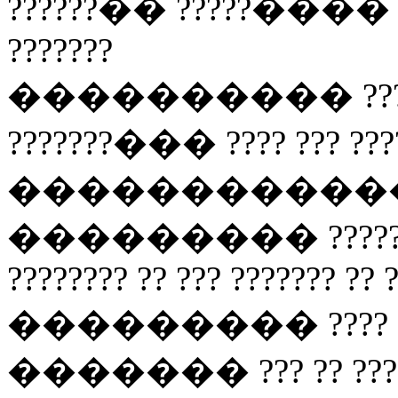
??????�� ?????���� ??
???????
���������� ???? 
???????��� ???? ??? ???
�����������
��������� ????? ??? 
???????? ?? ??? ??????? ?? ?
��������� ???? ??? 
������� ??? ?? ????? 