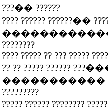
???�� ??????
???? ?????? ??????�� ???
������������� ??
????????
???? ????? ?? ??? ????? ????
?? ?? ????? ?????? ???��
����������� ????
?????????
????? ?????? ???????