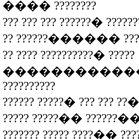
���� ????????
??? ??? ??? ??????
?? ??????������ ???? 
?? ???? ??????????� ?????
���������������
??????????
?????? ?????� ??? ?
????? ?????�� ??????��
??????? ????? ????�� ???