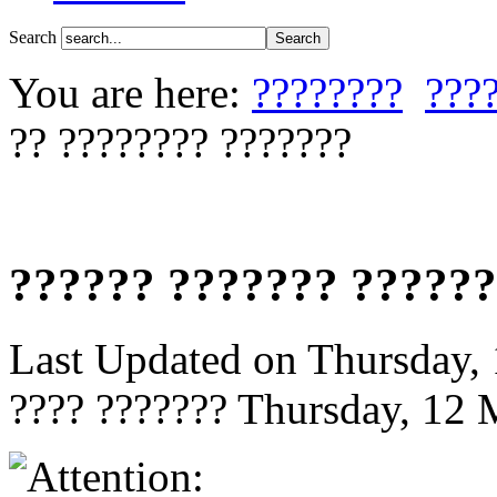
Search
You are here:
????????
???
?? ???????? ???????
?????? ??????? ??????
Last Updated on Thursday,
???? ???????
Thursday, 12 