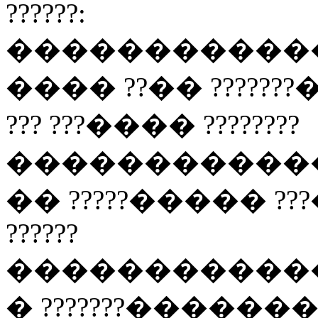
??????:
���������������
���� ??�� ??????
??? ???���� ????????
��������������� 
�� ?????����� ???�
??????
��������������� 
� ???????������� 