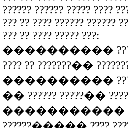
?????? ?????? ????? ???? ??
??? ?? ???? ?????? ?????? ?
??? ?? ???? ????? ???:
���������� ?????? ??
???? ?? ???????�� ??????
���������� ??? ?? ?
�� ?????? ?????�� ?????
����������� ????
??????����� ???? ????