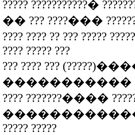
????? ???????????� ??
�� ??? ????��� ?????
???? ???? ?? ??? ????? ????
???? ????? ???
??? ???? ??? (?????)���
����������� ???? ??
???? ???????���� ?????
����������������
????? ?????