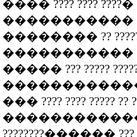
���� ???? ???? ????� ?
����������� ???? ?
�������� ?? ?????��
����������� ???? ??
����� ??? ????? ?????
������������ ?????
��� ???? ???? ????? ?? ?
������������ ????
????????������ ??? ???