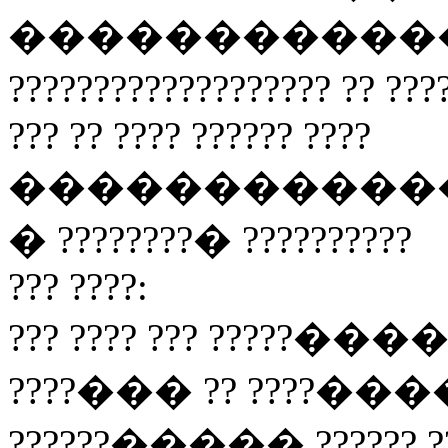
�����������
??????????????????? ?? ?
??? ?? ???? ?????? ????
��������������
� ????????� ??????????
??? ????:
??? ???? ??? ?????�
????��� ?? ????����
??????����� ?????? 