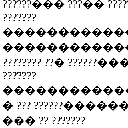
??????��� ???�� ??
???????
�����������
��������������� 
???????? ??� ??????
???????
���������������
� ??? ??????������
��� ?? ???????