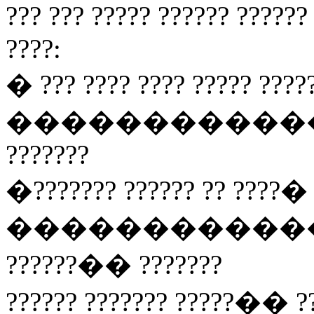
??? ??? ????? ?????? ??????
????:
� ??? ???? ???? ????? ????
��������������� 
???????
�??????? ?????? ?? ????� 
���������������
??????�� ???????
?????? ??????? ?????�� ?