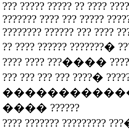
??? ????? ????? ?? ???? ???
??????? ???? ??? ????? ????
???????? ?????? ??? ???? ??
?? ???? ?????? ??????
???? ???? ???���� ????
??? ??? ??? ??? ????� ????
��������������� 
���� ??????
???? ??????? ?????????