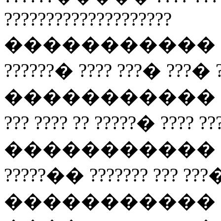
????????????????????
����������� ??? ???
??????� ???? ???� ???� 
����������� ?????? 
??? ???? ?? ?????� ???? ??
����������� ??? ?
?????�� ??????? ??? ??
����������� ???? ??