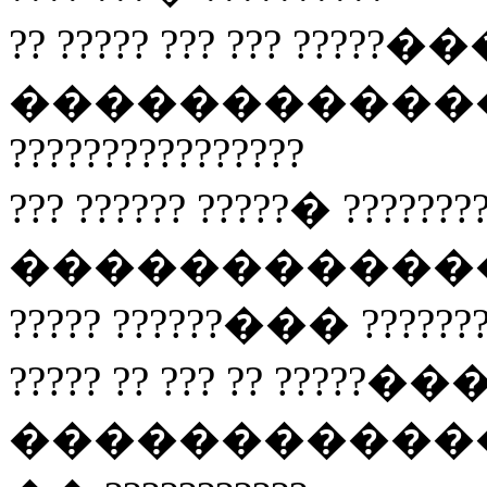
?? ????? ??? ??? ?????��
�������������� ?
????????????????
??? ?????? ?????� ???????
�����������
????? ??????��� ???????
????? ?? ??? ?? ?????���
����������������