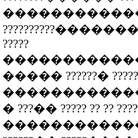
������������ ??
??????????��������� 
?????
������������ ????
����� ??????� ????? ???
������������ ???? 
� ???�� ????? ?? ?? ????
������������ ??