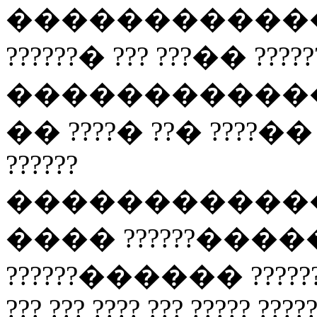
���������������
??????� ??? ???�� ????
����������������
�� ????� ??� ????��
??????
����������������
���� ??????����
??????������ ??????
??? ??? ???? ??? ????? ????