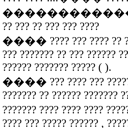
�����������
?? ??? ?? ??? ??? ????
���� ???? ??? ???? ?? ???
??? ??????? ?? ??? ?????? ??
?????? ??????? ????? ( ).
���� ??? ???? ??? ??????
??????? ?? ?????? ??????? ?
??????? ???? ???? ???? ????
???? ??? ????? ?????? , ???