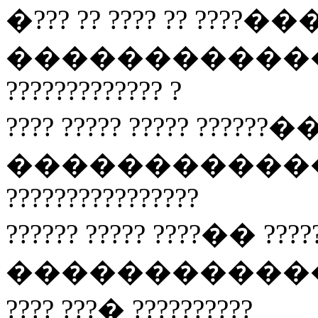
�??? ?? ???? ?? ????��
������������� ??
????????????? ?
???? ????? ????? ??????��
���������������
????????????????
?????? ????? ????�� ????
�������������
???? ???� ??????????