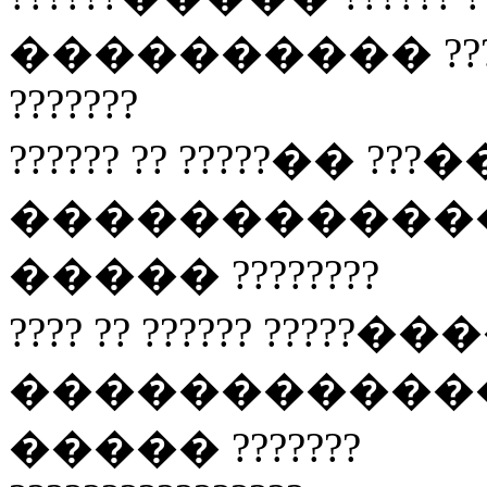
���������� ??????
???????
?????? ?? ?????�� ???�
������������ ????
����� ????????
???? ?? ?????? ?????���
������������� ? 
����� ???????