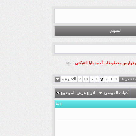
التقويم
»
-
|
ي فهارس مخطوطات أحمد بابا التنبكتي
<
1
2
3
4
5
13
>
الأخيرة
»
من 16
أدوات الموضوع
انواع عرض الموضوع
21
#