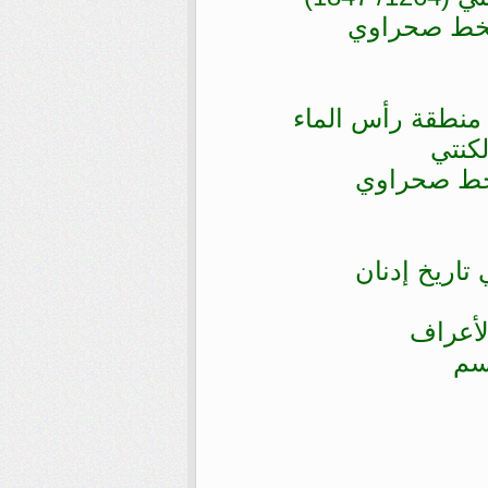
 منطقة رأس الماء
لكنتي
اريخ إدنان
لأعراف