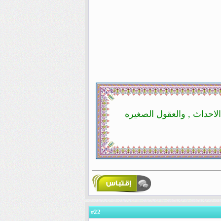
لاحداث , والعقول الصغيره
22
#