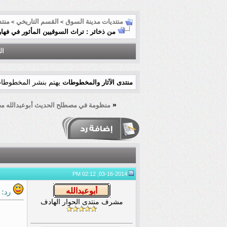
منتديات مدينة السوق
القسم التاريخي
منتد
>
>
من ذخائر : تراث السوقيين المأثور في فه
ال
يهتم بنشر المخطوطات 
منتدى الآثار والمخطوطات
«
منظومة في مصطلح الحديث أبوعبدالله مح
03-16-2014, 02:12 PM
رد: 
مشرف منتدى الحوار الهادف