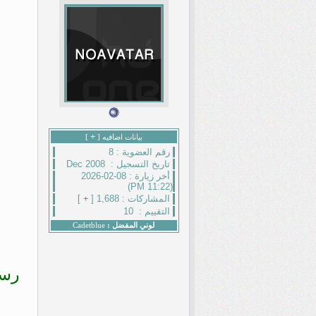
+
بيانات اضافيه [
]
رقم العضوية :
8
تاريخ التسجيل :
Dec 2008
أخر زيارة :
08-02-2026
(11:22 PM)
المشاركات :
1,688 [
+
]
التقييم :
10
لوني المفضل :
Cadetblue
رسا