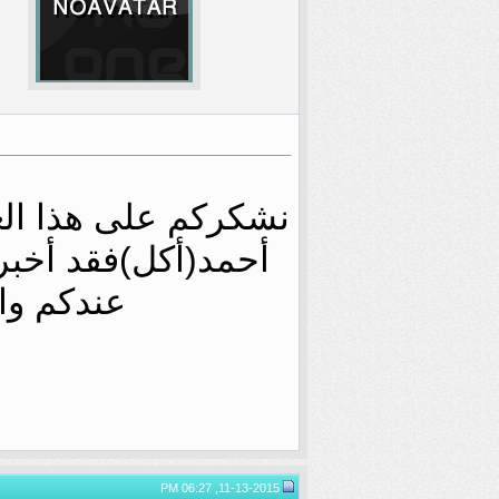
نشكركم على هذا الع
أحمد(أكل)فقد أخبرنا
عندكم وال
11-13-2015, 06:27 PM