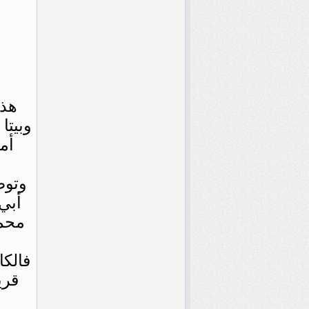
هذ
وبيتا
أم
وتوض
أبي
محمد
فالك
قري