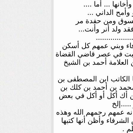
انها ... أما ....
وأمح الداني ...
السوق ومن حفدة مر
فقد ولد أنر وأنت...
.................
ء وبني عمهم كل أسكن
 كتبت في عصر قاضي القضاة
العلامة أحمد بن الشيخ
 الكاتب ابن المصطفى بن
محمد بن أحمد بن كلك بن
ن أك أكل أو أكل في بعض
...إلخ
نه عمهم رحمهم الله وهذه
لشرفاء وأظن أنها كتبها
م .