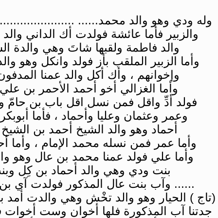
وله ودي وهو والد محمد...... ....................
والزبير فأما عائشة فولدت أك الداني والد و
والد فاطمة ولقبها شاتَ وهي والدة الش
وأما الزبير الملقب بأز فولد وانكل وهو وا
وإخوانهم ، وأك أكل والد عمنا المدفون
وأما الغزالي أخو أحمد الأحمر بن علي 
فولد أدِّ واقل فمن نسل اقل باب بن حامّ وأم
وعمر وعثمان وعليا وأحماد ، فأما أبوبكر 
أحماد وهو والد الشيخ أحمد بن الشيخ ،
وأما عمر فمن نسله محمد الإمام ، وأما أح
وأما علي فولد عمنا محمد بن عال وهو والد
بنت ودي وهي والد أحماد بن كِل وبنت
...... وآب بنت عال المذكور فولدت آي بن آ.
(تاج ) الحيار وهو والد تخْش وهي والدت أمد ب
جدتنا آب المذكورة فلها أخوان وست أخوات ف