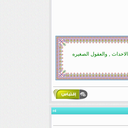
لاحداث , والعقول الصغيره
4
#