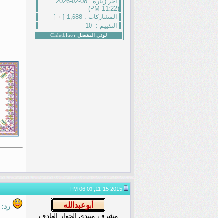
أخر زيارة :
08-02-2026
(11:22 PM)
المشاركات :
1,688 [
+
]
التقييم :
10
لوني المفضل :
Cadetblue
11-15-2015, 06:03 PM
رد:
مشرف منتدى الحوار الهادف