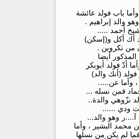
..وأما باب فولد عائشة
هو والد إبراهيم .
يخ أحمد .....
لد أك أكل و(إسكن)
 من تكروين .
المذكور أيضا
ا أدّ فولد أبوبكر
فولد (أنك والد)
 وأما عن.....
ماد فمن نسله ...
 نزّوهي والدة..
 ودي ......
...ر وهو والد...
ن محمد البشير ، وأما
ما لم يكن من نسلها