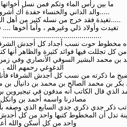
ما بين رأس الماء وتكم فمن نسل أخواتها وأخ
.....والد الداني والخنساء حفدة أك أشرو 
.....تغيدة فقد خرج من نسله كثير من أهل 
تغيدت وأولاد دَلي وغيرهم ، وأما أخوها .... 
................................. ..................
ه مخطوط حوت نسب أجداد كل أجدش الشرفا
 من كل تجللت فيها فوائد كثيرة والظاهر أنها
د بن محمد البشير السوقي الأنصاري وفي زمن 
الدغوغي رحمهم الله .
يح ما ذكرته من نسب كل أجدش الشرفاء فأنا
 بكر بن محمد الصالح بن محمد بن دانيال بن 
 الذي قال الكاتب أنه مدفون في تيجيروين ب
مصادرنا واسمه أحمد بن وانكل ..
اتب ذكر جدي ذكري جدي السابع الذي وصفه بأ
نة تدل أن المخطوط كتبها واحد من كل أجدش ا
واحد من كل أسكن والله أعل