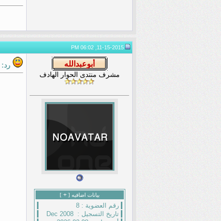
11-15-2015, 06:02 PM
رد:
مشرف منتدى الحوار الهادف
+
بيانات اضافيه [
]
رقم العضوية :
8
تاريخ التسجيل :
Dec 2008