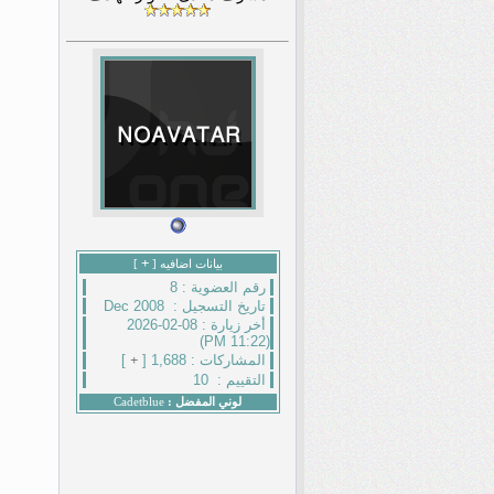
+
بيانات اضافيه [
]
رقم العضوية :
8
تاريخ التسجيل :
Dec 2008
أخر زيارة :
08-02-2026
(11:22 PM)
المشاركات :
1,688 [
+
]
التقييم :
10
لوني المفضل :
Cadetblue