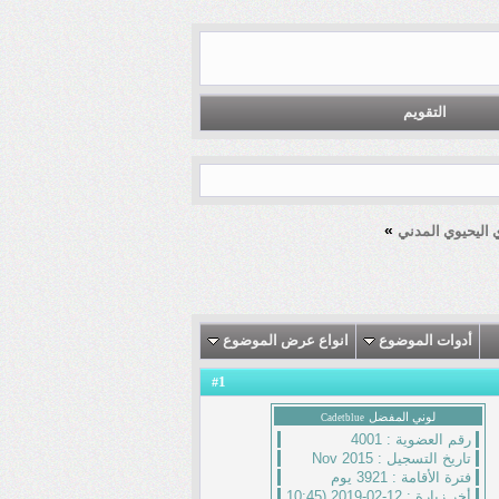
التقويم
»
أدوات الموضوع
انواع عرض الموضوع
1
#
لوني المفضل
Cadetblue
رقم العضوية :
4001
تاريخ التسجيل :
Nov 2015
فترة الأقامة :
3921 يوم
أخر زيارة :
12-02-2019 (10:45