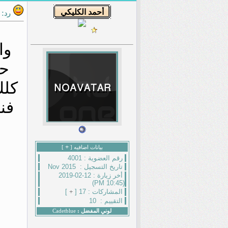
رد:
وا
حي
كلك
فن
+
بيانات اضافيه [
]
رقم العضوية :
4001
تاريخ التسجيل :
Nov 2015
أخر زيارة :
12-02-2019
(10:45 PM)
المشاركات :
17 [
+
]
التقييم :
10
لوني المفضل :
Cadetblue