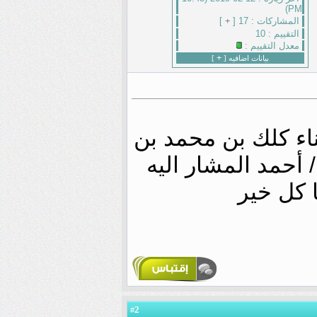
PM)
المشاركات :
17 [
+
]
التقييم :
10
معدل التقييم :
+
بيانات اضافيه [
]
اء كلك بن محمد بن
/ أحمد المشار اليه
ا كل خير
2
#