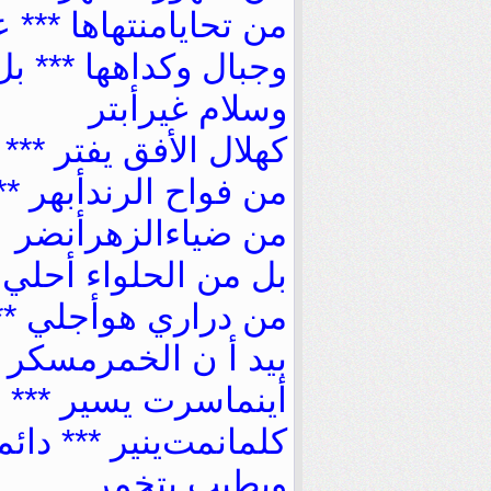
ﻣﻦ ﺗﺤﺎﻳﺎﻣﻨﺘﻬﺎﻫﺎ *** 
ﻭﺟﺒﺎﻝ ﻭﻛﺪﺍﻫﻬﺎ *** 
ﻭﺳﻼﻡ ﻏﻴﺮﺃﺑﺘﺮ
ﻛﻬﻼﻝ ﺍﻷﻓﻖ ﻳﻔﺘﺮ ***
ﻣﻦ ﻓﻮﺍﺡ ﺍﻟﺮﻧﺪﺃﺑﻬﺮ **
ﻣﻦ ﺿﻴﺎﺀﺍﻟﺰﻫﺮﺃﻧﻀﺮ
ﺑﻞ ﻣﻦ ﺍﻟﺤﻠﻮﺍﺀ ﺃﺣﻠﻲ 
ﻣﻦ ﺩﺭﺍﺭﻱ ﻫﻮﺃﺟﻠﻲ **
ﺑﻴﺪ ﺃ ﻥ ﺍﻟﺨﻤﺮﻣﺴﻜﺮ
ﺃﻳﻨﻤﺎﺳﺮﺕ ﻳﺴﻴﺮ *** 
ﻛﻠﻤﺎﻧﻤﺖﻳﻨﻴﺮ *** ﺩﺍﺋ
ﻭﺑﻄﻴﺐ ﻳﺘﺨﻤﺮ