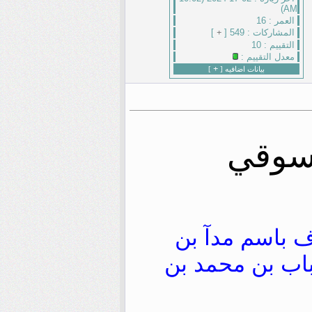
AM)
العمر :
16
المشاركات :
549 [
+
]
التقييم :
10
معدل التقييم :
+
بيانات اضافيه [
]
السوقي
ف باسم مدآ بن
باب بن محمد بن