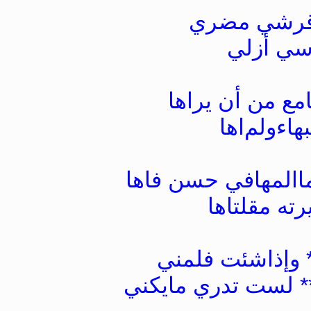
 ﻗﺮﺷﻲ ﻣﻀﺮﻱ
ﺳﻲ ﺃﺯﻟﻲ
ﻣﻊ ﻣﻦ ﺃﻥ ﻳﺮﺍﻫﺎ
ﺒﻬﺎﺀﻭﻟﻢﺍﻫﺎ
 ﻣﺎﺍﻟﻤﻬﺎﻓﻲ ﺣﺴﻦ ﻓﺎﻫﺎ
ﺮﺗﻪ ﻣﻘﻠﺘﺎﻫﺎ
 ﻭﺇﺫﺍﺷﺌﺖ ﻓﻠﻤﻨﻲ
** ﻟﺴﺖ ﺗﺪﺭﻱ ﻣﺎﻳﻜﻨﻲ