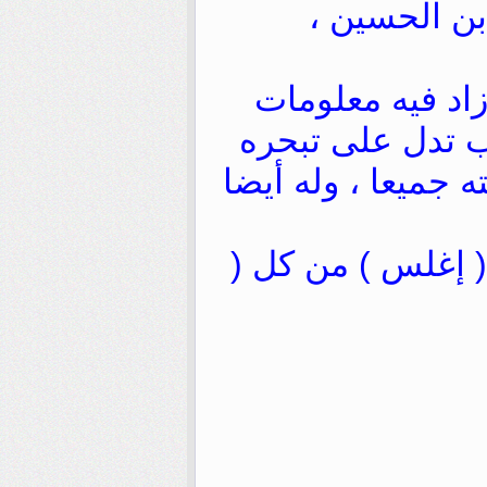
بن الحسين ،
زاد فيه معلومات
 تدل على تبحره
جميعا ، وله أيضا
ﺇﻏﻠﺲ ‏) ﻣﻦ ﻛﻞ ‏(