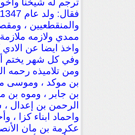
ترجم له شيخنا وأخو
والمنقطعيين ، ومقصد
ممدي ولازمه ملازمة 
واخذ ايضا عن الادي 
وفي كل شهر يختم أي
ومن تلاميذه رحمه الل
بن موكد ، وموسى مح
بن جابر ، وموه بن مح
الرحمن بن إعدال ، 
واحماد ابناء كزا ، و
عكرمة بن مان اﻷنصار