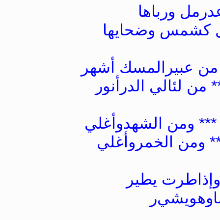
ﻋﺪﺭﻣﻞ ﻭﺭﺑﺎﻫﺎ
ﺑﻞ ﻛﺸﻤﺲ ﻭﺿﺤﺎﻳﻬﺎ
 ﻣﻦ ﻋﺒﻴﺮﺍﻟﻤﺴﻚ ﺃﺷﻬﺮ
* ﻣﻦ ﻟﺌﺎﻟﻲ ﺍﻟﺪﺭﺃﻧﻮﺭ
*** ﻭﻣﻦ ﺍﻟﺸﻬﺪﻭﺃﻏﻠﻲ
* ﻭﻣﻦ ﺍﻟﺨﻤﺮﻭﺃﻏﻠﻲ
ﻭﺇﺫﺍﻃﺮﺕ ﻳﻄﻴﺮ
ﻤﺎﻭﻫﻮﻳﺸﻲﺭ