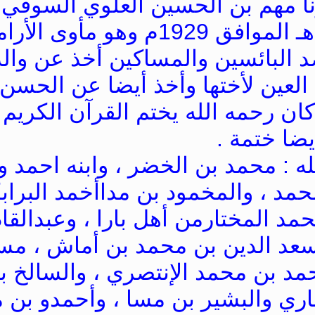
نا مهم بن الحسين العلوي السوقي
فقال: ولد عام 1347هـ الموافق 1929م 
 البائسين والمساكين أخذ عن وال
العين لأختها وأخذ أيضا عن الحسن
كان رحمه الله يختم القرآن الكريم
ضا ختمة .
ه : محمد بن الخضر ، وابنه احمد وأ
مد ، والمخمود بن مداأخمد البرا
مد المختارمن أهل بارا ، وعبدالقاد
سعد الدين بن محمد بن أماش ، مس
أحمد بن محمد الإنتصري ، والسالخ ب
ي والبشير بن مسا ، وأحمدو بن م