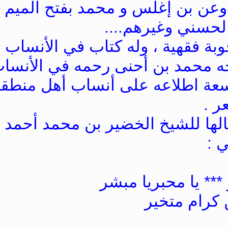
وعن بن إغلس و محمد بفتح الميم 
حسني وغيرهم....
جوبة فقهية ، وله كتاب في الأنساب 
 محمد بن أحنى رحمه في الأنساب
عة اطلاعه على أنساب أهل منطقته 
ر .
ﺎ ﻟﻠﺸﻴﺦ ﺍﻟﺨﻀﻴﺮ ﺑﻦ ﻣﺤﻤﺪ ﺃﺣﻤﺪ ‏( 
ﻲ :
*** ﻳﺎ ﻣﺤﺒﺮﻳﺎ مبشر
ﻦ ﻛﺮﺍﻡ ﻣﺘﺨﻴﺮ