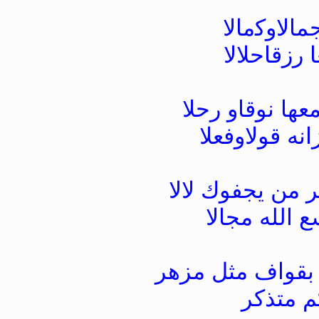
ﺟﻤﺎﻻﻭﻛﻣﺎﻻ
ﺎ ﺭﺯﻗﺎﺣﻼﻻ
ﻌﻬﺎ ﻧﻮﻗﺎﻭ ﺭﺣﻼ
ﺍﻧﻪ ﻗﻮﻻﻭﻓﻌﻼ
ﺮ ﻣﻦ ﻳﺠﻔﻮﻙ ﻻﻻ
ﻊ ﺍﻟﻠﻪ ﻣﺠﺎﻻ
 ﺑﻘﻮﺍﻑ ﻣﺜﻞ ﻣﺰﻫﺮ
ﻢ ﻣﺘﺬﻛﺮ