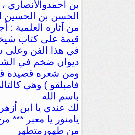
بن أحمدواﻷنصاري ، 
الحسن بن الحسين ال
من آثاره العلمية : أ
قيمة على كتاب شيخه
في هذا الفن وعلى س
ديوان ضخم في الشع
ومن شعره قصيدة ﻗﺎﻟﻬ
ﻓﺎﻣﺒﻠﻘﻮ ‏) ﻭﻫﻲ ﻛﺎﻟﺘﺎﻟ
ﺑﺎﺳﻢ ﺍﻟﻠﻪ
ﻟﻚ ﻋﻨﺪﻱ ﻳﺎ ﺍﺑﻦ ﺃﺯﻫﺮ 
ﻳﺎﻣﻨﻮﺭ ﻳﺎ ﻣﻌﺒﺮ *** ﻣ
ﻣﻦ ﻃﻬﻮﺭﻣﺘﻄﻬﺮ