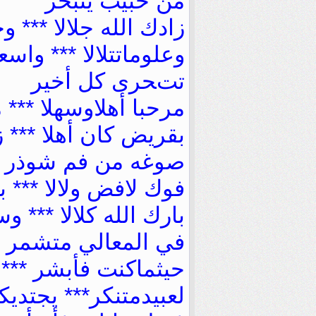
ﻣﻦ ﺣﺒﻴﺐ ﻳﺘﺒﺤﺮ
ﺯﺍﺩﻙ ﺍﻟﻠﻪ ﺟﻼﻻ *** ﻭ
ﻭﻋﻠﻮﻣﺎﺗﺘﻼﻻ *** ﻭﺍﺳﻌ
ﺗﺖﺤﺮﻯ ﻛﻞ ﺃﺧﻴﺮ
ﻣﺮﺣﺒﺎ ﺃﻫﻼﻭﺳﻬﻼ *** ﻣ
بقرﻳﺾ ﻛﺎﻥ ﺃﻫﻼ *** ﺯ
ﺻﻮﻏﻪ ﻣﻦ ﻓﻢ ﺷﻮﺫﺭ
ﻓﻮﻙ ﻻﻓﺾ ﻭﻻﻻ *** ﺑ
ﺑﺎﺭﻙ ﺍﻟﻠﻪ ﻛﻼﻻ *** ﻭﺳ
ﻓﻲ ﺍﻟﻤﻌﺎﻟﻲ ﻣﺘﺸﻤﺮ
ﺣﻴﺜﻤﺎﻛﻨﺖ ﻓﺄﺑﺸﺮ ***
ﻟﻌﺒﻴﺪﻣﺘﻨﻜﺮ*** ﻳﺠﺘﺪﻳﻜ