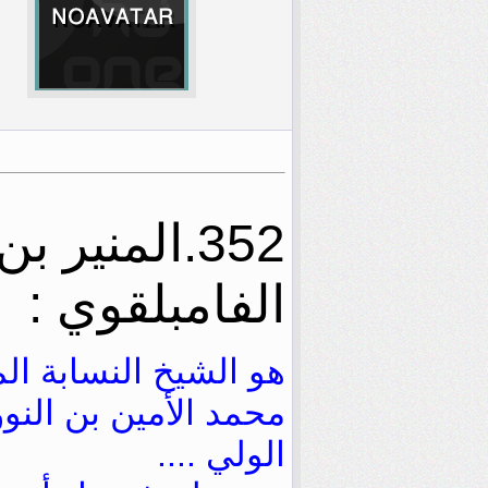
352.المنير
الفامبلقوي :
هو الشيخ النسابة ال
محمد الأمين بن الن
الولي ....