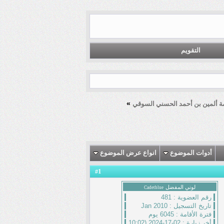
التقويم
»
ة ألمين بن أحمد الحسني السوقي
أدوات الموضوع
انواع عرض الموضوع
1
#
لوني المفضل
Cadetblue
رقم العضوية :
481
تاريخ التسجيل :
Jan 2010
فترة الأقامة :
6045 يوم
أخر زيارة :
02-17-2024 (10:02