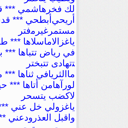
ﻟﻚ ﻓﺨﺮﻫﺎﺷﻤﻲ ***
ﺃﺭﻳﺤﻲﺃﺑﻄﺤﻲ *** ﻗﺪ
ﻣﺴﺘﻤﺮﻏﻴﺮﻣﻓﺘﺮ
ﻳﺎﻏﺰﺍﻻﻣﺎﺳﻼﻫﺎ *** ﻃﺎ
ﻓﻲ ﺭﻳﺎﺽ ﺗﺘﺒﺎﻫﺎ *** ﺑ
ﺘﺗﻬﺎﺩﻯ ﺗﺘﺒﺨﺘﺮ
ﻣﺎﺍﻟﺜﺮﻳﺎﻓﻲ ﺛﻨﺎﻫﺎ ***
ﻟﻮﺭﺁﻫﺎﻣﻦ ﺃﺗﺎﻫﺎ *** ﺣﻴ
ﻻﻛﻀﺐ ﻳﺘﺴﺤﺮ
ﻳﺎﻏﺰﻭﻟﻲ ﺧﻞ ﻋﻨﻲ ***
ﻭﺍﻗﺒﻞ ﺍﻟﻌﺬﺭﻭﺩﻋﻨﻲ *